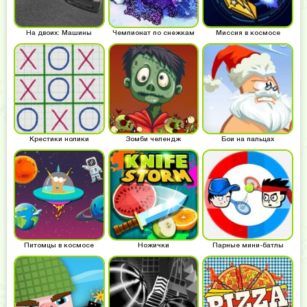
На двоих: Машины
Чемпионат по снежкам
Миссия в космосе
Крестики нолики
Зомби челендж
Бои на пальцах
Питомцы в космосе
Ножички
Парные мини-батлы