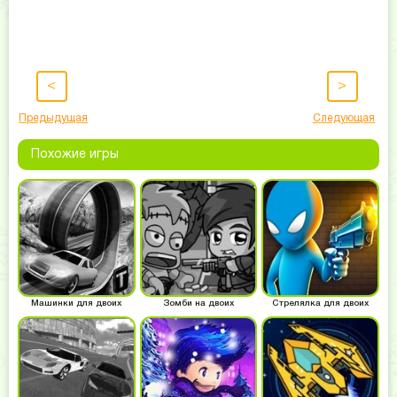
<
>
Предыдущая
Следующая
Похожие игры
Машинки для двоих
Зомби на двоих
Стрелялка для двоих