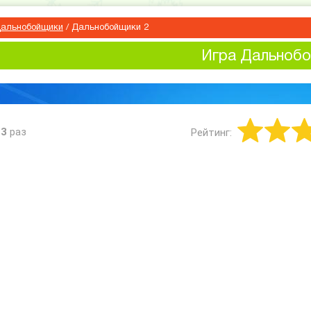
альнобойщики
/
Дальнобойщики 2
Игра Дальнобо
13
раз
Рейтинг: