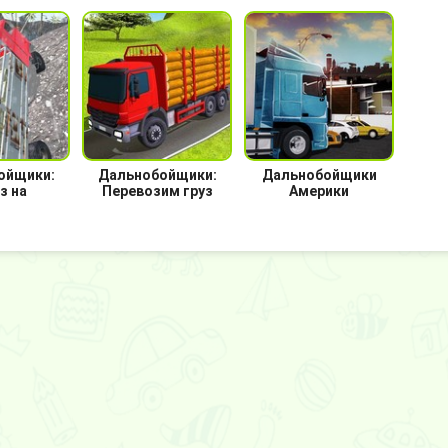
ойщики:
Дальнобойщики:
Дальнобойщики
з на
Перевозим груз
Америки
рожье