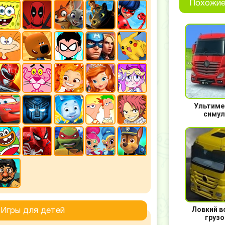
Похожие
Ультиме
симул
Ловкий в
Игры для детей
грузо