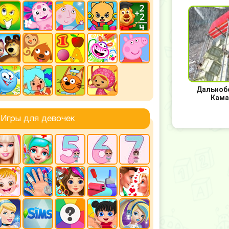
Дальноб
Кама
бездо
Игры для девочек