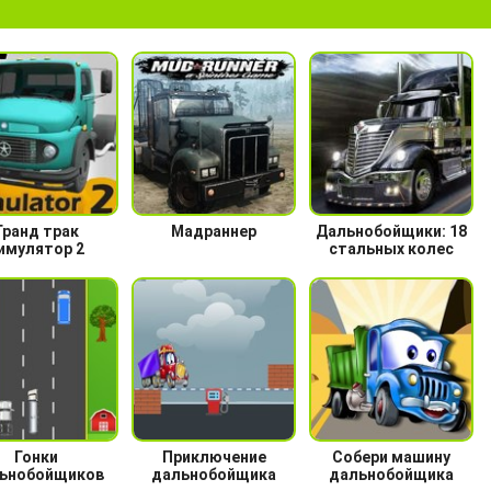
Гранд трак
Мадраннер
Дальнобойщики: 18
имулятор 2
стальных колес
Гонки
Приключение
Собери машину
ьнобойщиков
дальнобойщика
дальнобойщика