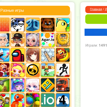
Главная
/
Д
Разные игры
Играли:
149