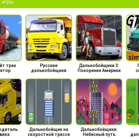
 игры
йт трак
Русские
Дальнобойщики 3:
ятор
дальнобойщики
Покорение Америки
с
одитель
Дальнобойщик на
Дальнобойщики:
вика
скоростной трассе
Небесный путь
дал