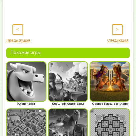
<
>
Предыдущая
Следующая
Похожие игры
Клеш квест
Клэш оф кланс базы
Сервер Клэш оф кланс