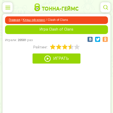
Главная
/
Клэш оф кланс
/
Clash of Clans
Игра Clash of Clans
Играли:
20581
раз
Рейтинг:
ИГРАТЬ