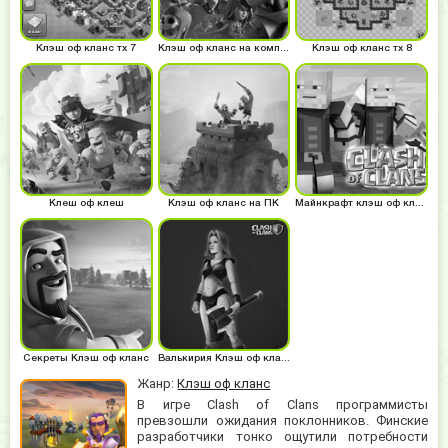
Клэш оф кланс тх 7
Клэш оф кланс на компьютер
Клэш оф кланс тх 8
Клеш оф клеш
Клэш оф кланс на ПК
Майнкрафт клэш оф кланс
Секреты Клэш оф кланс
Валькирия Клэш оф кланс
Жанр:
Клэш оф кланс
В игре Clash of Clans программисты
превзошли ожидания поклонников. Финские
разработчики тонко ощутили потребности