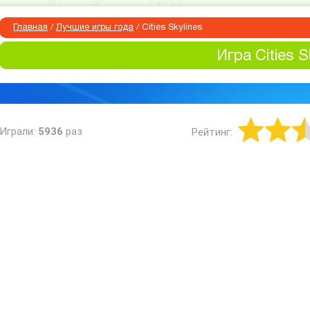
Главная
/
Лучшие игры года
/
Cities Skylines
Игра Cities S
Играли:
5936
раз
Рейтинг: