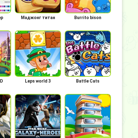
ер
Маджонг титан
Burrito bison
3D
Leps world 3
Battle Cats