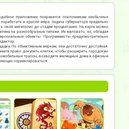
 подобное приложение понравится поклонникам необычных
 поработать в кресле мера. Задача губернатора предельно
ть свой мегаполис до стадии процветания. На карте можно
елена на разнообразные типажи. Их маловато, но, обладая
персональные объекты. Программисты предусмотрительно
едактор.
адку. По объективным меркам, она достаточно достойная.
меете право докупить клетки, чтобы расширить городскую
втомобильные трассы, возводите жилищные дома и офисные
оляющих сориентироваться.