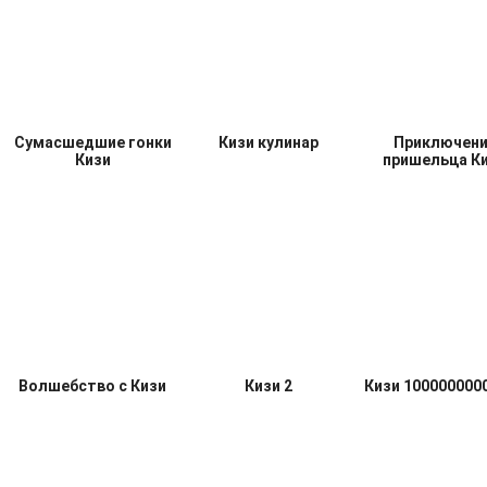
Кизи строит город
Кизи дантист
Найди Киз
Сумасшедшие гонки
Кизи кулинар
Приключени
Кизи
пришельца К
Волшебство с Кизи
Кизи 2
Кизи 100000000