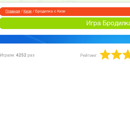
Главная
/
Кизи
/
Бродилка с Кизи
Игра Бродилка
Играли:
4252
раз
Рейтинг: