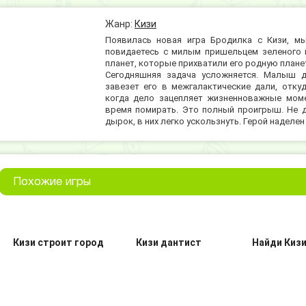
Жанр:
Кизи
Появилась новая игра Бродилка с Кизи, м
повидаетесь с милым пришельцем зеленого ц
планет, которые прихватили его родную планет
Сегодняшняя задача усложняется. Малыш д
завезет его в межгалактические дали, отку
когда дело зацепляет жизненноважные моме
время помирать. Это полный проигрыш. Не д
дырок, в них легко ускользнуть. Герой наделе
Похожие игры