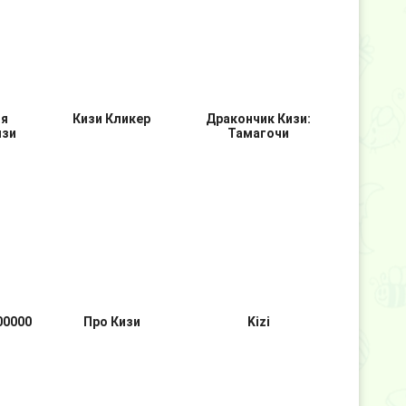
и
Кизи на задании
Кизи в мире Когама
я
Кизи Кликер
Дракончик Кизи:
изи
Тамагочи
00000
Про Кизи
Kizi