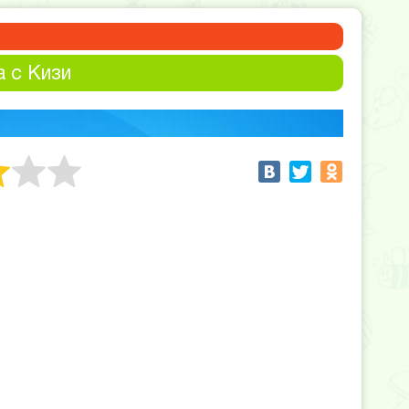
 с Кизи