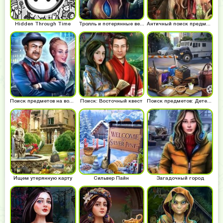
Hidden Through Time
Тролль и потерянные вещи
Античный поиск предметов
Поиск предметов на вокзале
Поиск: Восточный квест
Поиск предметов: Детектив
Ищем утерянную карту
Сильвер Пайн
Загадочный город