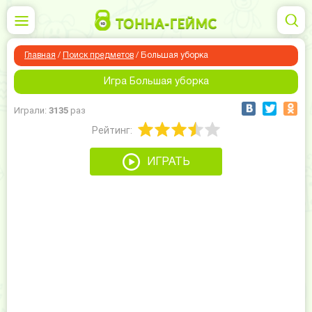
Главная
/
Поиск предметов
/
Большая уборка
Игра Большая уборка
Играли:
3135
раз
Рейтинг:
ИГРАТЬ