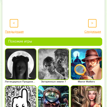
<
>
Предыдущая
Следующая
Похожие игры
Легендарные Предания 1
Затерянные земли 7
Manor Matters