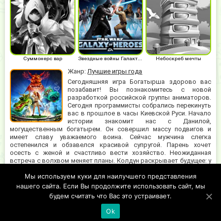
Суммонерс вар
Звездные войны Галактика героев
Небоскреб мечты
Жанр:
Лучшие игры года
Сегодняшняя игра Богатырша здорово вас
позабавит! Вы познакомитесь с новой
разработкой российской группы аниматоров.
Сегодня программисты собрались перекинуть
вас в прошлое в часы Киевской Руси. Начало
истории знакомит нас с Данилой,
могущественным богатырем. Он совершил массу подвигов и
имеет славу уважаемого воина. Сейчас мужчина слегка
остепенился и обзавелся красивой супругой. Парень хочет
осесть с женой и счастливо вести хозяйство. Неожиданная
встреча с волхвом меняет планы. Колдун раскрывает будущее: у
солдат будет трое сыновей от любимой Василисы, они станут
Мы используем куки для наилучшего представления
великолепными и бесстрашными вояками. Особенно отличится
младший малыш. Ему придется спасать родные края от набегов
нашего сайта. Если Вы продолжите использовать сайт, мы
варваров.
будем считать что Вас это устраивает.
Ok