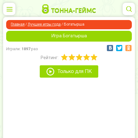
Главная
/
Лучшие игры года
/
Богатырша
Игра Богатырша
Играли:
1897
раз
Рейтинг:
Только для ПК