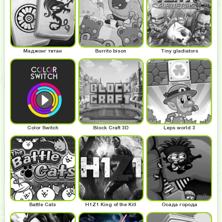
Маджонг титан
Burrito bison
Tiny gladiators
Color Switch
Block Craft 3D
Leps world 3
Battle Cats
H1Z1 King of the Kill
Осада города