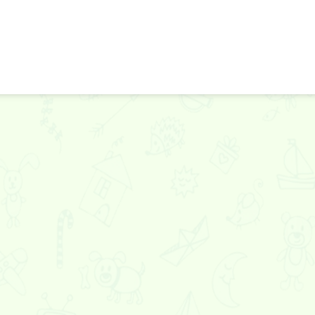
Зомби в пустыне
Зомби на кладбище
Зомби в пол