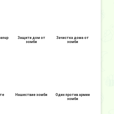
ы
Стейт оф сурвивал
State of Survival
eanup
Защити дом от
Зачистка дома от
зомби
зомби