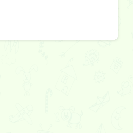
ете
Нашествие зомби
Один против армии
зомби