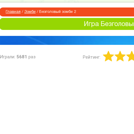
Главная
/
Зомби
/
Безголовый зомби 2
Игра Безголовы
Играли:
5681
раз
Рейтинг: