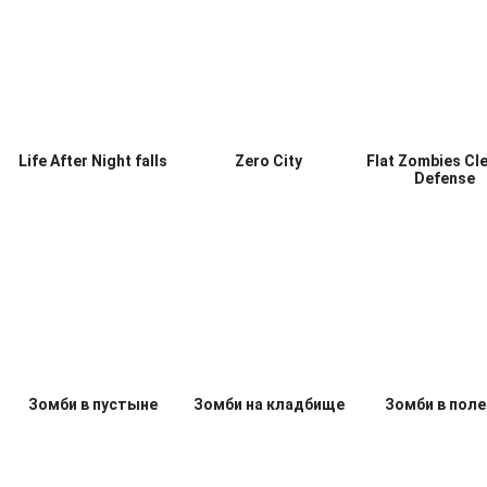
Растения против
Лефт ту сурвайв
Ночь охот
зомби: Герои
Life After Night falls
Zero City
Flat Zombies Cl
Defense