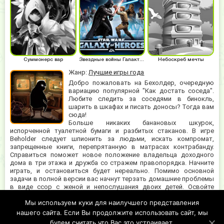
Суммонерс вар
Звездные войны Галактика героев
Небоскреб мечты
Жанр:
Лучшие игры года
Добро пожаловать на Бехолдер, очередную
вариацию популярной "Как достать соседа".
Любите следить за соседями в бинокль,
шарить в шкафах и писать доносы? Тогда вам
сюда!
Больше никаких банановых шкурок,
испорченной туалетной бумаги и разбитых стаканов. В игре
Beholder следует шпионить за людьми, искать компромат,
запрещенные книги, перепрятанную в матрасах контрабанду.
Справиться поможет новое положение владельца доходного
дома в три этажа и дружба со стражем правопорядка. Начните
играть, и остановиться будет нереально. Помимо основной
задачи в полной версии вас начнут терзать домашние проблемы
в виде ссор с женой и непослушания двоих детей. Освойте
несколько игровых механик, как то скрытные обследования
Мы используем куки для наилучшего представления
грязных вещей постояльцев, умение договориться и дотошную
бюрократию. Действия развернутся посреди обшарпанных стен
нашего сайта. Если Вы продолжите использовать сайт, мы
обветшалого дома.
будем считать что Вас это устраивает.