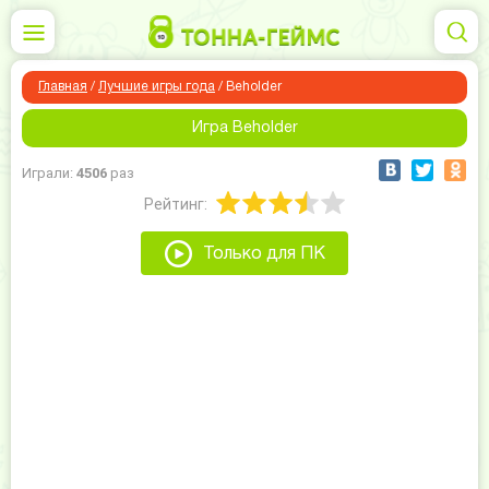
Главная
/
Лучшие игры года
/
Beholder
Игра Beholder
Играли:
4506
раз
Рейтинг:
Только для ПК