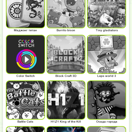
Маджонг титан
Burrito bison
Tiny gladiators
Color Switch
Block Craft 3D
Leps world 3
Battle Cats
H1Z1 King of the Kill
Осада города