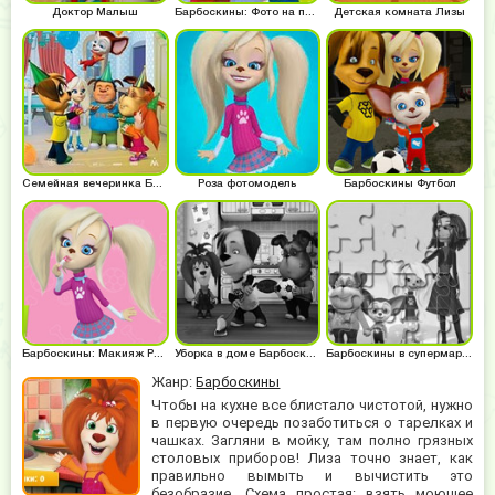
Доктор Малыш
Барбоскины: Фото на память
Детская комната Лизы
Семейная вечеринка Барбоскиных
Роза фотомодель
Барбоскины Футбол
Барбоскины: Макияж Розы
Уборка в доме Барбоскиных
Барбоскины в супермаркете
Жанр:
Барбоскины
Чтобы на кухне все блистало чистотой, нужно
в первую очередь позаботиться о тарелках и
чашках. Загляни в мойку, там полно грязных
столовых приборов! Лиза точно знает, как
правильно вымыть и вычистить это
безобразие. Схема простая: взять моющее