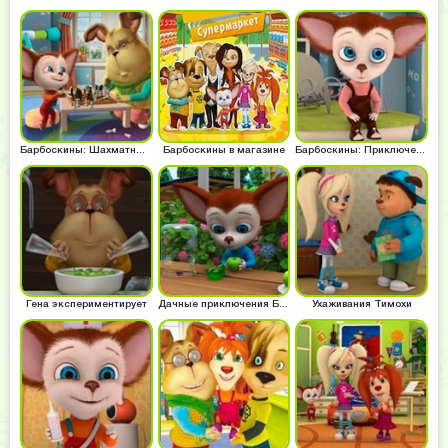
Барбоскины: Шахматный турнир
Барбоскины в магазине
Барбоскины: Приключения Малыша
Гена экспериментирует
Дачные приключения Барбоскиных
Ухаживания Тимохи