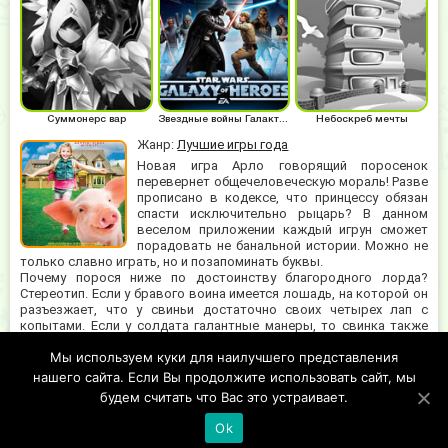
Суммонерс вар
Звездные войны Галактика героев
Небоскреб мечты
Жанр:
Лучшие игры года
Новая игра Арло говорящий поросенок
перевернет общечеловеческую мораль! Разве
прописано в кодексе, что принцессу обязан
спасти исключительно рыцарь? В данном
веселом приложении каждый игрун сможет
порадовать не банальной истории. Можно не
только славно играть, но и позапоминать буквы.
Почему порося ниже по достоинству благородного лорда?
Стереотип. Если у бравого воина имеется лошадь, на которой он
разъезжает, что у свиньи достаточно своих четырех лап с
копытами. Если у солдата галантные манеры, то свинка также
способна обучиться благородству и обходительности.
Мы используем куки для наилучшего представления
Посмотрите мультик 2016 года, чтобы убедиться в правдивости
озвученных мыслей. Малыш развивается, улучшая навык письма
нашего сайта. Если Вы продолжите использовать сайт, мы
и чтения. Без умения читать и писать, красавицу не отыскать.
будем считать что Вас это устраивает.
Ok