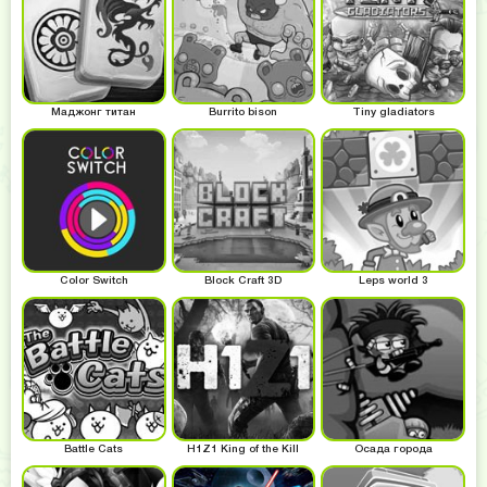
Маджонг титан
Burrito bison
Tiny gladiators
Color Switch
Block Craft 3D
Leps world 3
Battle Cats
H1Z1 King of the Kill
Осада города