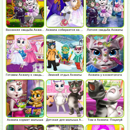
Весенняя свадьба Анжелы
Анжела собирается на бал
Летняя свадьба Анжелы
Готовим Анжелу к свадьбе
Зимний отдых Анжелы
Анжела у косметолога
Анжела кормит малыша
Детская для малыша Анжелы
Том и Анжела: Поцелуй