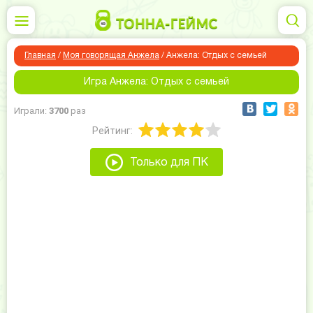
Главная
/
Моя говорящая Анжела
/
Анжела: Отдых с семьей
Игра Анжела: Отдых с семьей
Играли:
3700
раз
Рейтинг:
Только для ПК