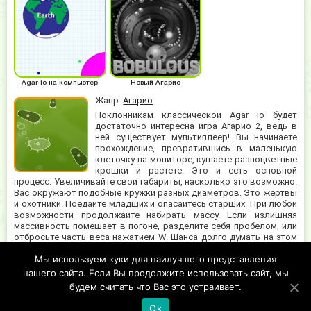
Agar io на компьютер
Новый Агарио
Жанр:
Агарио
Поклонникам классической Agar io будет
достаточно интересна игра Агарио 2, ведь в
ней существует мультиплеер! Вы начинаете
прохождение, превратившись в маленькую
клеточку на мониторе, кушаете разноцветные
крошки и растете. Это и есть основной
процесс. Увеличивайте свои габариты, насколько это возможно.
Вас окружают подобные кружки разных диаметров. Это жертвы
и охотники. Поедайте младших и опасайтесь старших. При любой
возможности продолжайте набирать массу. Если излишняя
массивность помешает в погоне, разделите себя пробелом, или
отбросьте часть веса нажатием W. Шанса долго думать на этом
поле нет. Постоянно находись в движении, чтобы тебя не
Мы используем куки для наилучшего представления
поймали. Разработайте собственную тактику выживания в
жестокой бактериальной среде. Начни прямо сейчас играть в
нашего сайта. Если Вы продолжите использовать сайт, мы
Агарио 2 и приведи свою малютку к победе!
будем считать что Вас это устраивает.
Ok