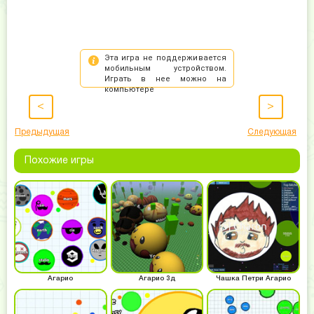
<
>
Предыдущая
Следующая
Похожие игры
Агарио
Агарио 3д
Чашка Петри Агарио