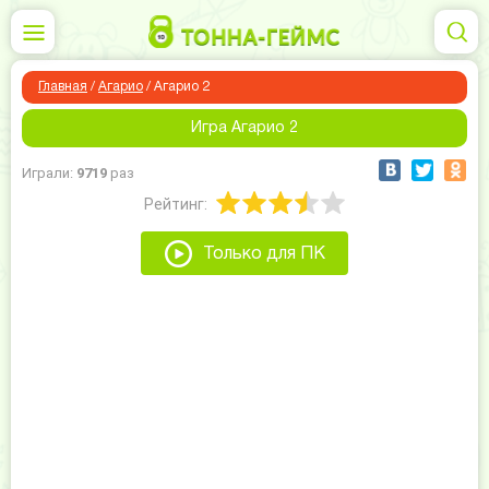
Главная
/
Агарио
/
Агарио 2
Игра Агарио 2
Играли:
9719
раз
Рейтинг:
Только для ПК