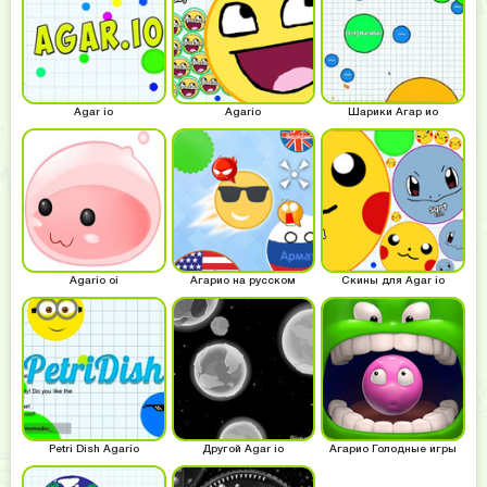
Agar io
Agario
Шарики Агар ио
Agario oi
Агарио на русском
Скины для Agar io
Petri Dish Agario
Другой Agar io
Агарио Голодные игры