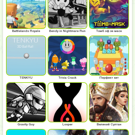
Battlelands Royale
Bendy in Nightmare Run
Томб оф зе маск
TENKYU
Trivia Crack
Перфект хит
Gravity Guy
Looper
Великий Султан