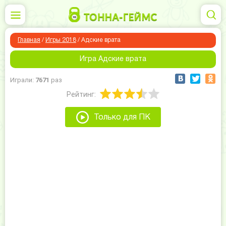
Главная
/
Игры 2018
/
Адские врата
Игра Адские врата
Играли:
7671
раз
Рейтинг:
Только для ПК