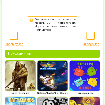
<
>
Предыдущая
Следующая
Похожие игры
Day R Premium
Galaxy Attack Alien Shooter
Четверо в кубе