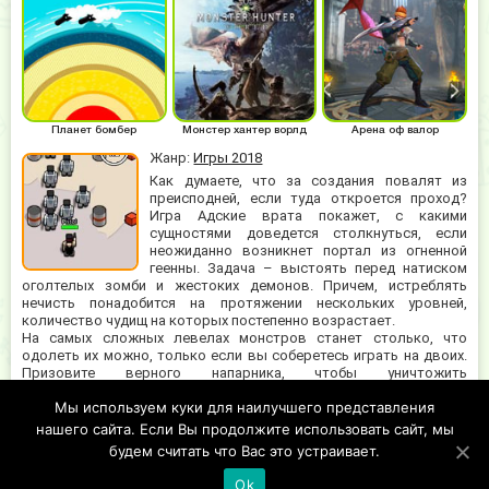
Планет бомбер
Монстер хантер ворлд
Арена оф валор
Жанр:
Игры 2018
Как думаете, что за создания повалят из
преисподней, если туда откроется проход?
Игра Адские врата покажет, с какими
сущностями доведется столкнуться, если
неожиданно возникнет портал из огненной
геенны. Задача – выстоять перед натиском
оголтелых зомби и жестоких демонов. Причем, истреблять
нечисть понадобится на протяжении нескольких уровней,
количество чудищ на которых постепенно возрастает.
На самых сложных левелах монстров станет столько, что
одолеть их можно, только если вы соберетесь играть на двоих.
Призовите верного напарника, чтобы уничтожить
отвратительных обитателей подземного царства. Косить орды
Мы используем куки для наилучшего представления
нежити предлагается скорострельными пистолетами,
штурмовыми автоматами узи, разрывными минами и даже
нашего сайта. Если Вы продолжите использовать сайт, мы
мощными гранатометами.
будем считать что Вас это устраивает.
Ok