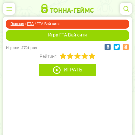
Главная
/
ГТА
/
ГТА Вай сити
Игра ГТА Вай сити
Играли:
2701
раз
Рейтинг:
ИГРАТЬ