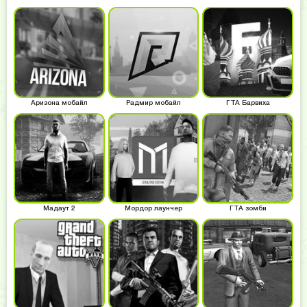
Аризона мобайл
Радмир мобайл
ГТА Барвиха
Мадаут 2
Мордор лаунчер
ГТА зомби