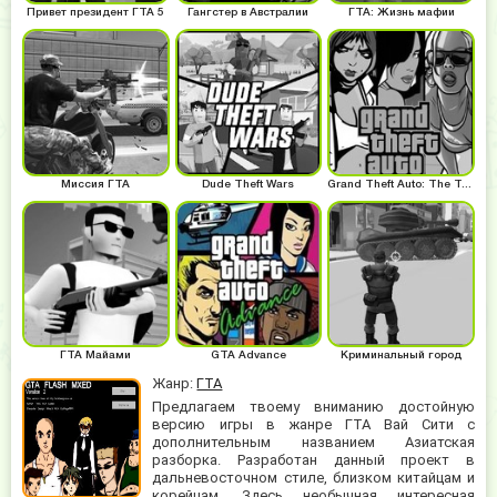
Привет президент ГТА 5
Гангстер в Австралии
ГТА: Жизнь мафии
Миссия ГТА
Dude Theft Wars
Grand Theft Auto: The Trilogy
ГТА Майами
GTA Advance
Криминальный город
Жанр:
ГТА
Предлагаем твоему вниманию достойную
версию игры в жанре ГТА Вай Сити с
дополнительным названием Азиатская
разборка. Разработан данный проект в
дальневосточном стиле, близком китайцам и
корейцам. Здесь необычная интересная