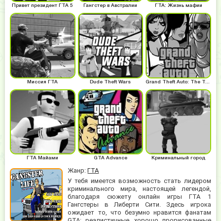
Привет президент ГТА 5
Гангстер в Австралии
ГТА: Жизнь мафии
Миссия ГТА
Dude Theft Wars
Grand Theft Auto: The Trilogy
ГТА Майами
GTA Advance
Криминальный город
Жанр:
ГТА
У тебя имеется возможность стать лидером
криминального мира, настоящей легендой,
благодаря сюжету онлайн игры ГТА 1
Гангстеры в Либерти Сити. Здесь игрока
ожидает то, что безумно нравится фанатам
GTA: реалистичные, хорошо прорисованные