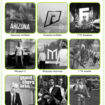
Аризона мобайл
Радмир мобайл
ГТА Барвиха
Мадаут 2
Мордор лаунчер
ГТА зомби