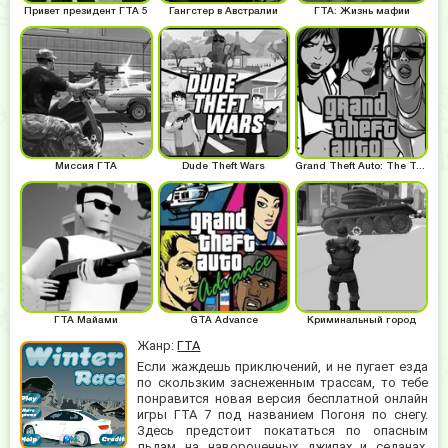
Привет президент ГТА 5
Гангстер в Австралии
ГТА: Жизнь мафии
Миссия ГТА
Dude Theft Wars
Grand Theft Auto: The Trilogy
ГТА Майами
GTA Advance
Криминальный город
Жанр:
ГТА
Если жаждешь приключений, и не пугает езда
по скользким заснеженным трассам, то тебе
понравится новая версия бесплатной онлайн
игры ГТА 7 под названием Погоня по снегу.
Здесь предстоит покататься по опасным
льдам на навороченных джипах и седанах.