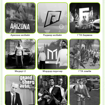
Аризона мобайл
Радмир мобайл
ГТА Барвиха
Мадаут 2
Мордор лаунчер
ГТА зомби