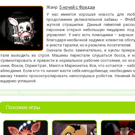
Жанр:
5 ночей с Фредди
У нас имеется хорошая новость для люб
продолжение увлекательной забавы – ФНАФ
жуткой страшилки. Данный геймплей расск
персонаж открыл небольшую пиццерию под н
управляет. У него есть помощники – верные 
благодаря необычной задумке: клиентов обсл
и унести тарелки, но и развлечь посетителей.
Сначала было замечательно, и куклы прекр
стали выходить из строя. Машины перестали слушаться босса, и на
отремонтировать и привести в нормальное рабочее состояние, но хоз
Бонни, Фокси, Спрингтрап , Мангл и Марионетка. Все, что остается – 
наблюдения. Если кто-то начнет вести себя неподобающе, необходимо к
самому тяжело проконтролировать непослушных роботов. Начинай бе
пиццерию успешной.
Похожие игры