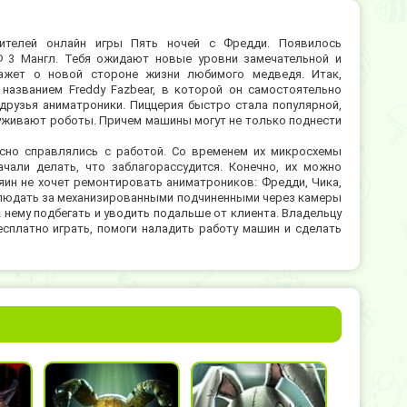
ителей онлайн игры Пять ночей с Фредди. Появилось
 3 Мангл. Тебя ожидают новые уровни замечательной и
ажет о новой стороне жизни любимого медведя. Итак,
азванием Freddy Fazbear, в которой он самостоятельно
друзья аниматроники. Пиццерия быстро стала популярной,
уживают роботы. Причем машины могут не только поднести
асно справлялись с работой. Со временем их микросхемы
чали делать, что заблагорассудится. Конечно, их можно
яин не хочет ремонтировать аниматроников: Фредди, Чика,
наблюдать за механизированными подчиненными через камеры
 нему подбегать и уводить подальше от клиента. Владельцу
сплатно играть, помоги наладить работу машин и сделать