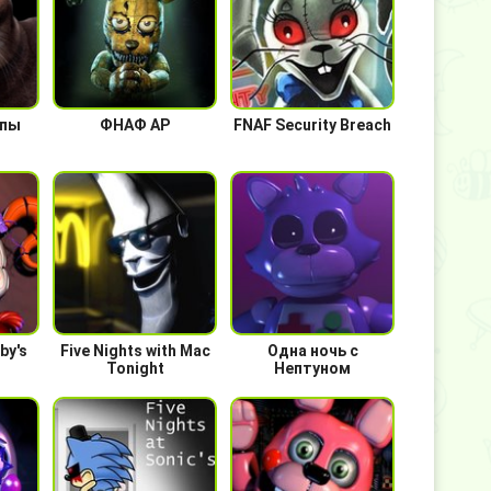
епы
ФНАФ АР
FNAF Security Breach
by's
Five Nights with Mac
Одна ночь с
Tonight
Нептуном