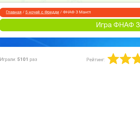
Главная
/
5 ночей с Фредди
/
ФНАФ 3 Мангл
Игра ФНАФ 3
Играли:
5101
раз
Рейтинг: