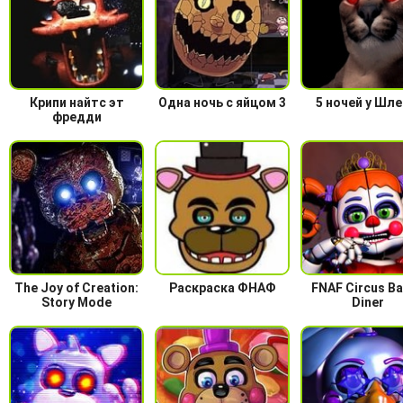
Крипи найтс эт
Одна ночь с яйцом 3
5 ночей у Шл
фредди
The Joy of Creation:
Раскраска ФНАФ
FNAF Circus Ba
Story Mode
Diner