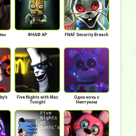
епы
ФНАФ АР
FNAF Security Breach
by's
Five Nights with Mac
Одна ночь с
Tonight
Нептуном